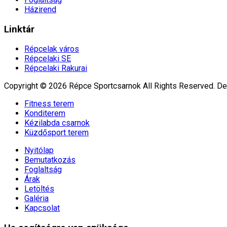
Házirend
Linktár
Répcelak város
Répcelaki SE
Répcelaki Rakurai
Copyright © 2026 Répce Sportcsarnok All Rights Reserved.
De
Fitness terem
Konditerem
Kézilabda csarnok
Küzdősport terem
Nyitólap
Bemutatkozás
Foglaltság
Árak
Letöltés
Galéria
Kapcsolat