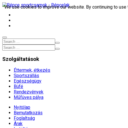
We use cookies to improve our website. By continuing to use 
9653, Répcelak Arany János utca 9.
+3695 372 200
sportcsarnok[kukac]repcelakisport.hu
Szolgáltatások
Éttermek, étkezés
Sportszállás
Egészségügy
Büfé
Rendezvények
Műfüves pálya
Nyitólap
Bemutatkozás
Foglaltság
Árak