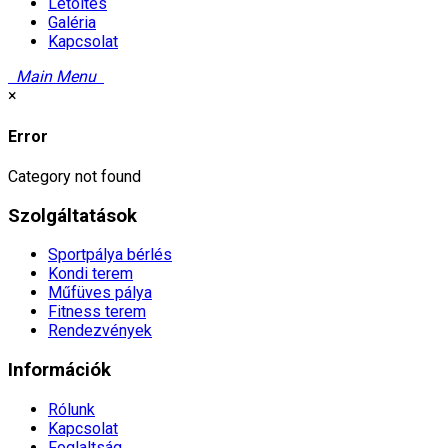
Letöltés
Galéria
Kapcsolat
Main Menu
×
Error
Category not found
Szolgáltatások
Sportpálya bérlés
Kondi terem
Műfüves pálya
Fitness terem
Rendezvények
Információk
Rólunk
Kapcsolat
Foglaltság