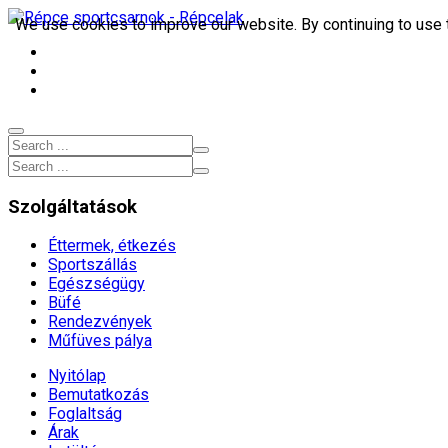
We use cookies to improve our website. By continuing to use 
9653, Répcelak Arany János utca 9.
+3695 372 200
sportcsarnok[kukac]repcelakisport.hu
Szolgáltatások
Éttermek, étkezés
Sportszállás
Egészségügy
Büfé
Rendezvények
Műfüves pálya
Nyitólap
Bemutatkozás
Foglaltság
Árak