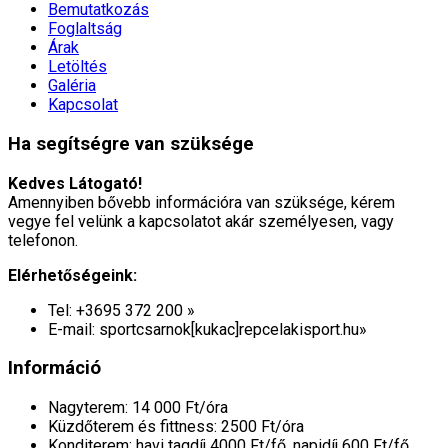
Bemutatkozás
Foglaltság
Árak
Letöltés
Galéria
Kapcsolat
Ha segítségre van szüksége
Kedves Látogató!
Amennyiben bővebb információra van szüksége, kérem
vegye fel velünk a kapcsolatot akár személyesen, vagy
telefonon.
Elérhetőségeink:
Tel: +3695 372 200 »
E-mail: sportcsarnok[kukac]repcelakisport.hu»
Információ
Nagyterem: 14 000 Ft/óra
Küzdőterem és fittness: 2500 Ft/óra
Konditerem: havi tagdíj 4000 Ft/fő, napidíj 600 Ft/fő