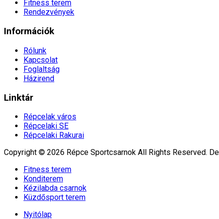
Fitness terem
Rendezvények
Információk
Rólunk
Kapcsolat
Foglaltság
Házirend
Linktár
Répcelak város
Répcelaki SE
Répcelaki Rakurai
Copyright © 2026 Répce Sportcsarnok All Rights Reserved.
De
Fitness terem
Konditerem
Kézilabda csarnok
Küzdősport terem
Nyitólap