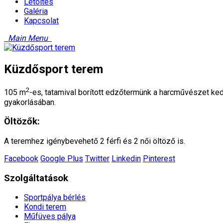
Letöltés
Galéria
Kapcsolat
Main Menu
Küzdősport terem
2
105 m
-es, tatamival borított edzőtermünk a harcművészet kedv
gyakorlásában.
Öltözők:
A teremhez igénybevehető 2 férfi és 2 női öltöző is.
Facebook
Google Plus
Twitter
Linkedin
Pinterest
Szolgáltatások
Sportpálya bérlés
Kondi terem
Műfüves pálya